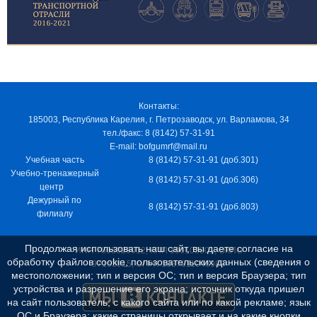
Контакты:
185003, Республика Карелия, г. Петрозаводск, ул. Варламова, 34
тел./факс: 8 (8142) 57-31-91
E-mail: bofgumrf@mail.ru
Учебная часть
8 (8142) 57-31-91 (доб.301)
Учебно-тренажерный
8 (8142) 57-31-91 (доб.306)
центр
Дежурный по
8 (8142) 57-31-91 (доб.803)
филиалу
Продолжая использовать наш сайт, вы даете согласие на
ИНН 7805029012, КПП 100103001, ОКПО
обработку файлов cookie, пользовательских данных (сведения о
97163915, ОГРН 1037811048989
местоположении; тип и версия ОС; тип и версия Браузера; тип
устройства и разрешение его экрана; источник откуда пришел
на сайт пользователь; с какого сайта или по какой рекламе; язык
ОС и Браузера; какие страницы открывает и на какие кнопки