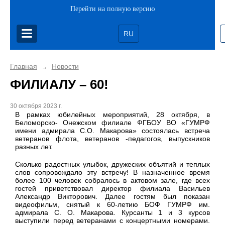
Перейти на полную версию
RU
Главная
Новости
→
ФИЛИАЛУ – 60!
30 октября 2023 г.
В рамках юбилейных мероприятий, 28 октября, в
Беломорско- Онежском филиале ФГБОУ ВО «ГУМРФ
имени адмирала С.О. Макарова» состоялась встреча
ветеранов флота, ветеранов -педагогов, выпускников
разных лет.
Сколько радостных улыбок, дружеских объятий и теплых
слов сопровождало эту встречу! В назначенное время
более 100 человек собралось в актовом зале, где всех
гостей приветствовал директор филиала Васильев
Александр Викторович. Далее гостям был показан
видеофильм, снятый к 60-летию БОФ ГУМРФ им.
адмирала С. О. Макарова. Курсанты 1 и 3 курсов
выступили перед ветеранами с концертными номерами.