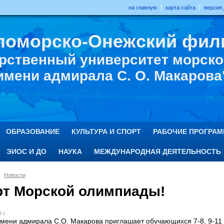
на главную
карта сайта
версия
ломорско-Онежский фил
рственный университет морског
имени адмирала С. О. Макарова
ОБРАЗОВАНИЕ
КУЛЬТУРА И СПОРТ
РАБОЧИЕ ПРОГРА
ЭИОС И ДО
НАУКА
МЕЖДУНАРОДНАЯ ДЕЯТЕЛЬНОСТЬ
Новости
рт Морской олимпиады!
 г.
ени адмирала С.О. Макарова приглашает обучающихся 7-8, 9-11 к