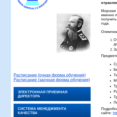
отрасле
Морская 
именно п
получит
года.
Олимпиад
О
д
З
Предмет
С
Б
Расписание (очная форма обучения)
Т
Расписание (заочная форма обучения)
М
Т
Р
ЭЛЕКТРОННАЯ ПРИЕМНАЯ
ДИРЕКТОРА
Т
П
СИСТЕМА МЕНЕДЖМЕНТА
Подробна
КАЧЕСТВА
сайте:
ht