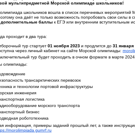
вой мультипредметной Морской олимпиаде школьников!
олимпиада школьников вошла в список перечневых мероприятий 
оэтому она даёт не только возможность попробовать свои силы в 
ь
дополнительные баллы
к ЕГЭ или внутренним вступительным и
а проходит в два тура:
тборочный тур стартует
01 ноября 2023
и продлится до
31 января
оступна через личный кабинет на сайте Морской олимпиады:
morol
аключительный тур будет проходить в очном формате в марте 2024г
ы олимпиады:
удовождение
езопасность трансарктических перевозок
ехника и технологии портовой инфраструктуры
орская инженерия
ранспортная логистика
адиооборудование морского транспорта
ранспортный бизнес
одводная робототехника
я информация, примеры заданий прошлый лет, а также инструкция
tps://morolimpiada.gumrf.ru