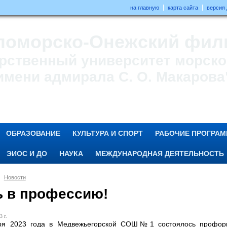
на главную
карта сайта
версия
ломорско-Онежский фил
рственный университет морског
имени адмирала С. О. Макарова
ОБРАЗОВАНИЕ
КУЛЬТУРА И СПОРТ
РАБОЧИЕ ПРОГРА
ЭИОС И ДО
НАУКА
МЕЖДУНАРОДНАЯ ДЕЯТЕЛЬНОСТЬ
Новости
ь в профессию!
3 г.
ря 2023 года в Медвежьегорской СОШ№1 состоялось профори