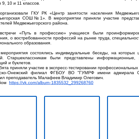
 9, 10 и 11 классов.
 организовали ГКУ РК «Центр занятости населения Медвежье
ьегорская СОШ№1». В мероприятии приняли участие представ
телей Медвежьегорского района.
встречи «Путь в профессию» учащиеся были проинформиров
ния, о востребованности профессий на рынке труда, специальнос
онального образования.
 мероприятия состоялись индивидуальные беседы, на которых 
ий. Старшеклассникам были представлены информационные, 
ций и буклетов.
бята приняли участие в экспресс-тестировании профессиональных
ско-Онежский филиал ФГБОУ ВО "ГУМРФ имени адмирала С.
ил преподаватель Малафеев Владимир Олегович.
ьбом
https://vk.com/album-1835532_299268760