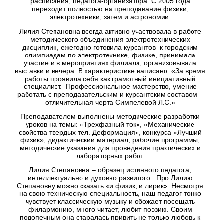
расписания, педагога-организатора. С 2005 года
переходит полностью на преподавание физики,
электротехники, затем и астрономии.
Лилия Степановна всегда активно участвовала в работе
методического объединения электротехнических
дисциплин, ежегодно готовила курсантов к городским
олимпиадам по электротехнике, физике, принимала
участие и в мероприятиях филиала, организовывала
выставки и вечера. В характеристике написано: «За время
работы проявила себя как грамотный инициативный
специалист. Профессиональное мастерство, умение
работать с преподавательским и курсантским составом –
отличительная черта Симпелевой Л.С.»
Преподавателем выполнены методические разработки
уроков на темы: «Трехфазный ток», «Механические
свойства твердых тел. Деформация», конкурса «Лучший
физик», дидактический материал, рабочие программы,
методические указания для проведения практических и
лабораторных работ.
Лилия Степановна – образец истинного педагога,
интеллектуально и духовно развитого. Про Лилию
Степановну можно сказать «и физик, и лирик». Несмотря
на свою техническую специальность, наш педагог тонко
чувствует классическую музыку и обожает посещать
филармонию, много читает, любит поэзию. Своим
подопечным она старалась привить не только любовь к