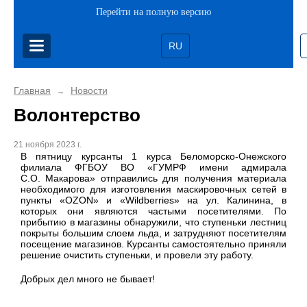
Перейти на полную версию
RU
Главная
Новости
→
Волонтерство
21 ноября 2023 г.
В пятницу курсанты 1 курса Беломорско-Онежского
филиала ФГБОУ ВО «ГУМРФ имени адмирала
С.О. Макарова» отправились для получения материала
необходимого для изготовления маскировочных сетей в
пункты «OZON» и «Wildberries» на ул. Калинина, в
которых они являются частыми посетителями. По
прибытию в магазины обнаружили, что ступеньки лестниц
покрыты большим слоем льда, и затрудняют посетителям
посещение магазинов. Курсанты самостоятельно приняли
решение очистить ступеньки, и провели эту работу.
Добрых дел много не бывает!