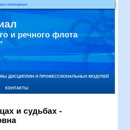
 для слабовидящих
иал
о и речного флота
"
ММЫ ДИСЦИПЛИН И ПРОФЕССИОНАЛЬНЫХ МОДУЛЕЙ
КОНТАКТЫ
ах и судьбах -
овна