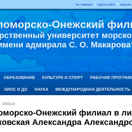
на главную
карта сайта
версия
ломорско-Онежский фил
рственный университет морског
имени адмирала С. О. Макарова
ОБРАЗОВАНИЕ
КУЛЬТУРА И СПОРТ
РАБОЧИЕ ПРОГРА
ЭИОС И ДО
НАУКА
МЕЖДУНАРОДНАЯ ДЕЯТЕЛЬНОСТЬ
Новости
оморско-Онежский филиал в лиц
ковская Александра Александр