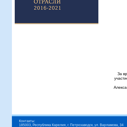
За в
участи
Алекса
Контакты:
185003, Республика Карелия, г. Петрозаводск, ул. Варламова, 34