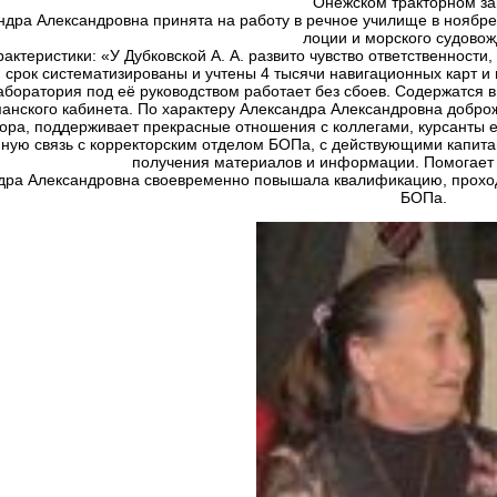
Онежском тракторном за
ндра Александровна принята на работу в речное училище в ноябре 
лоции и морского судовож
рактеристики: «У Дубковской А. А. развито чувство ответственности
й срок систематизированы и учтены 4 тысячи навигационных карт и
аборатория под её руководством работает без сбоев. Содержатся 
анского кабинета. По характеру Александра Александровна доброж
ра, поддерживает прекрасные отношения с коллегами, курсанты её
ную связь с корректорским отделом БОПа, с действующими капита
получения материалов и информации. Помогает к
дра Александровна своевременно повышала квалификацию, проход
БОПа.