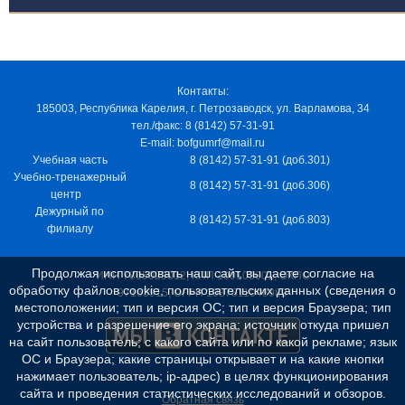
Контакты:
185003, Республика Карелия, г. Петрозаводск, ул. Варламова, 34
тел./факс: 8 (8142) 57-31-91
E-mail: bofgumrf@mail.ru
Учебная часть
8 (8142) 57-31-91 (доб.301)
Учебно-тренажерный
8 (8142) 57-31-91 (доб.306)
центр
Дежурный по
8 (8142) 57-31-91 (доб.803)
филиалу
Продолжая использовать наш сайт, вы даете согласие на
ИНН 7805029012, КПП 100103001, ОКПО
обработку файлов cookie, пользовательских данных (сведения о
97163915, ОГРН 1037811048989
местоположении; тип и версия ОС; тип и версия Браузера; тип
устройства и разрешение его экрана; источник откуда пришел
на сайт пользователь; с какого сайта или по какой рекламе; язык
ОС и Браузера; какие страницы открывает и на какие кнопки
нажимает пользователь; ip-адрес) в целях функционирования
сайта и проведения статистических исследований и обзоров.
Обратная связь