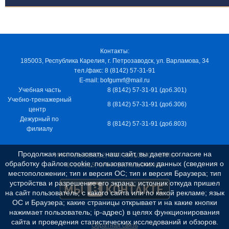
Контакты:
185003, Республика Карелия, г. Петрозаводск, ул. Варламова, 34
тел./факс: 8 (8142) 57-31-91
E-mail: bofgumrf@mail.ru
Учебная часть
8 (8142) 57-31-91 (доб.301)
Учебно-тренажерный
8 (8142) 57-31-91 (доб.306)
центр
Дежурный по
8 (8142) 57-31-91 (доб.803)
филиалу
Продолжая использовать наш сайт, вы даете согласие на
ИНН 7805029012, КПП 100103001, ОКПО
обработку файлов cookie, пользовательских данных (сведения о
97163915, ОГРН 1037811048989
местоположении; тип и версия ОС; тип и версия Браузера; тип
устройства и разрешение его экрана; источник откуда пришел
на сайт пользователь; с какого сайта или по какой рекламе; язык
ОС и Браузера; какие страницы открывает и на какие кнопки
нажимает пользователь; ip-адрес) в целях функционирования
сайта и проведения статистических исследований и обзоров.
Обратная связь