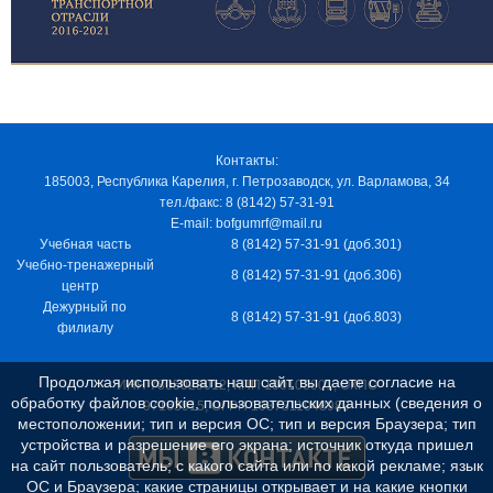
Контакты:
185003, Республика Карелия, г. Петрозаводск, ул. Варламова, 34
тел./факс: 8 (8142) 57-31-91
E-mail: bofgumrf@mail.ru
Учебная часть
8 (8142) 57-31-91 (доб.301)
Учебно-тренажерный
8 (8142) 57-31-91 (доб.306)
центр
Дежурный по
8 (8142) 57-31-91 (доб.803)
филиалу
Продолжая использовать наш сайт, вы даете согласие на
ИНН 7805029012, КПП 100103001, ОКПО
обработку файлов cookie, пользовательских данных (сведения о
97163915, ОГРН 1037811048989
местоположении; тип и версия ОС; тип и версия Браузера; тип
устройства и разрешение его экрана; источник откуда пришел
на сайт пользователь; с какого сайта или по какой рекламе; язык
ОС и Браузера; какие страницы открывает и на какие кнопки