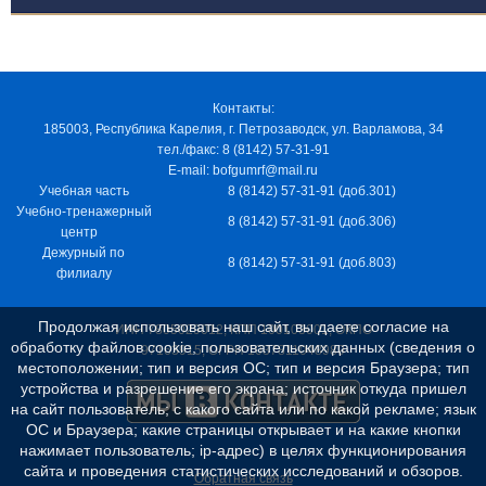
Контакты:
185003, Республика Карелия, г. Петрозаводск, ул. Варламова, 34
тел./факс: 8 (8142) 57-31-91
E-mail: bofgumrf@mail.ru
Учебная часть
8 (8142) 57-31-91 (доб.301)
Учебно-тренажерный
8 (8142) 57-31-91 (доб.306)
центр
Дежурный по
8 (8142) 57-31-91 (доб.803)
филиалу
Продолжая использовать наш сайт, вы даете согласие на
ИНН 7805029012, КПП 100103001, ОКПО
обработку файлов cookie, пользовательских данных (сведения о
97163915, ОГРН 1037811048989
местоположении; тип и версия ОС; тип и версия Браузера; тип
устройства и разрешение его экрана; источник откуда пришел
на сайт пользователь; с какого сайта или по какой рекламе; язык
ОС и Браузера; какие страницы открывает и на какие кнопки
нажимает пользователь; ip-адрес) в целях функционирования
сайта и проведения статистических исследований и обзоров.
Обратная связь