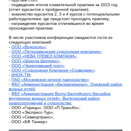
- Круглый стол;
- подведение итогов плавательной практики за 2023 год
(отчет курсантов о пройденной практике);
- знакомство курсантов 2, 3 и 4 курсов с потенциальными
работодателями, где предстоит проходить практику;
- награждение курсантов отличившихся во время
прохождения практики.
В числе участников конференции ожидаются гости из
следующих компаний:
-
ООО «Водоходъ»
;
-
ООО «Петрозаводская судоходная компания»;
-
ООО «НЕВА ТРЕВЕЛ КОМПАНИ»
;
-
ООО «Шексна Шиппинг»;
-
ООО «Череповецкий порт»;
-
ООО «Судоходная Компания «Созвездие»
;
-
ИНОК-ТМ
;
-
ПАО «Московское речное пароходство»;
-
ФБУ «Администрация «Беломорканал». Онежский район
водных путей
;
-
ФБУ «Администрация Волго-Балтийского бассейна
внутренних водных путей». Вытегорский район
гидросооружений и судоходства
;
- ООО «Горицы», ООО «П.ТрансКо»;
- ООО «Экспресс-Тур»;
- ООО «Севмортранс»;
- ООО «БФ Танкер».