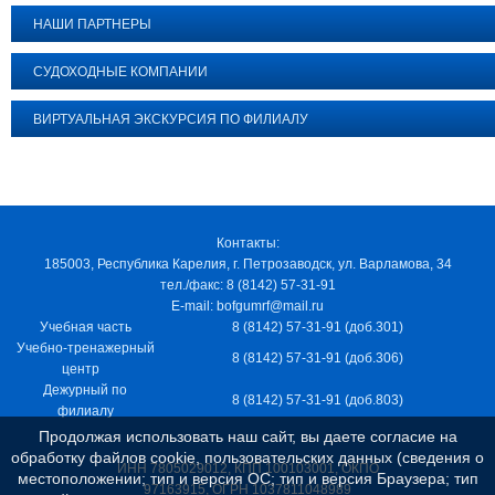
НАШИ ПАРТНЕРЫ
СУДОХОДНЫЕ КОМПАНИИ
ВИРТУАЛЬНАЯ ЭКСКУРСИЯ ПО ФИЛИАЛУ
Контакты:
185003, Республика Карелия, г. Петрозаводск, ул. Варламова, 34
тел./факс: 8 (8142) 57-31-91
E-mail: bofgumrf@mail.ru
Учебная часть
8 (8142) 57-31-91 (доб.301)
Учебно-тренажерный
8 (8142) 57-31-91 (доб.306)
центр
Дежурный по
8 (8142) 57-31-91 (доб.803)
филиалу
Продолжая использовать наш сайт, вы даете согласие на
обработку файлов cookie, пользовательских данных (сведения о
ИНН 7805029012, КПП 100103001, ОКПО
местоположении; тип и версия ОС; тип и версия Браузера; тип
97163915, ОГРН 1037811048989