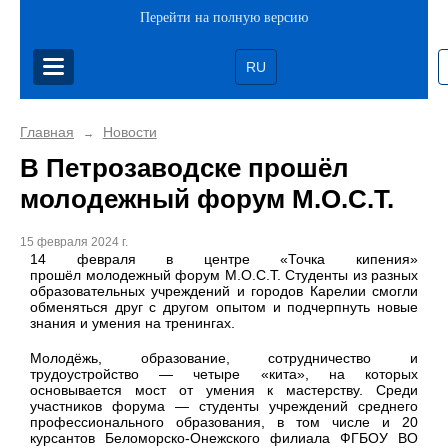
Перейти на полную версию
RU
Главная
Новости
→
В Петрозаводске прошёл
молодежный форум М.О.С.Т.
15 февраля 2024 г.
14 февраля в центре «Точка кипения»
прошёл молодежный форум М.О.С.Т. Студенты из разных
образовательных учреждений и городов Карелии смогли
обменяться друг с другом опытом и подчерпнуть новые
знания и умения на тренингах.
Молодёжь, образование, сотрудничество и
трудоустройство — четыре «кита», на которых
основывается мост от умения к мастерству. Среди
участников форума — студенты учреждений среднего
профессионального образования, в том числе и 20
курсантов Беломорско-Онежского филиала ФГБОУ ВО