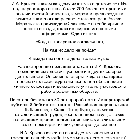
И.А. Крылов знаком каждому читателю с детских лет. Из-
под пера автора вышло более 200 басен, которые с их
реалистической живостью, юмором и превосходным
языком знаменовали расцвет этого жанра в России.
Мораль его произведений заключает в себе яркие и
точные выводы, ставшие широко известными
афоризмами. Один из них:
«Когда в товарищах согласья нет,
На лад их дело не пойдет,
И выйдет из него не дело, только мука».
Разносторонние познания и таланты И.А. Крылова
позволили ему достичь успехов и в других сферах
деятельности. Он сочинял оперы, издавал сатирико-
просветительские журналы, исполнял обязанности
личного секретаря и домашнего учителя, участвовал в
работе различных обществ.
Писатель без малого 30 лет проработал в Императорской
публичной библиотеке (ныне - Российская национальная
библиотека, г. Санкт-Петербург), занимаясь
каталогизацией трудов, восполнением лакун, а также
написанием правил пользования книгами в читальном
зале - некоторые из них действуют до сих пор.
И.А. Крылов известен своей деятельностью и на
государственной службе (имел чин статского советника).