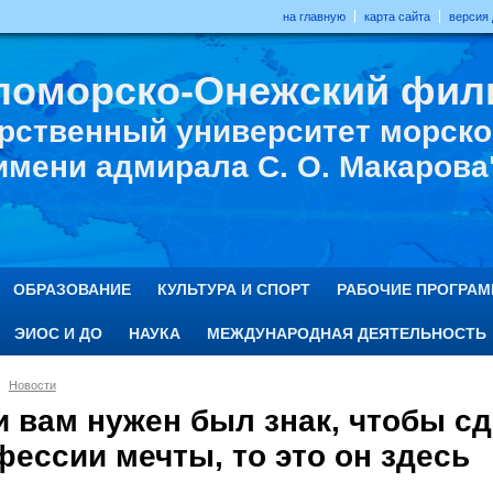
на главную
карта сайта
версия
ломорско-Онежский фил
рственный университет морског
имени адмирала С. О. Макарова
ОБРАЗОВАНИЕ
КУЛЬТУРА И СПОРТ
РАБОЧИЕ ПРОГРА
ЭИОС И ДО
НАУКА
МЕЖДУНАРОДНАЯ ДЕЯТЕЛЬНОСТЬ
Новости
и вам нужен был знак, чтобы сд
ессии мечты, то это он здесь