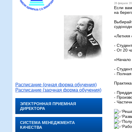
28 февраля 20
Если вам
на берег
Выбирай
судоходн
«Летняя 
- Студен
- От 20 
«Начало
- Студен
- Полная
Практика
Расписание (очная форма обучения)
Расписание (заочная форма обучения)
- Предди
- Произв
- Частич
ЭЛЕКТРОННАЯ ПРИЕМНАЯ
ДИРЕКТОРА
Реша
Разв
Полу
СИСТЕМА МЕНЕДЖМЕНТА
Рабо
КАЧЕСТВА