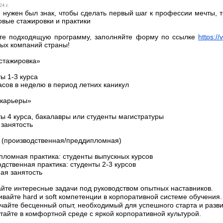
24 г.
 нужен был знак, чтобы сделать первый шаг к профессии мечты, т
овые стажировки и практики
те подходящую программу, заполняйте форму по ссылке
https://
ых компаний страны!
стажировка»
ты 1-3 курса
часов в неделю в период летних каникул
 карьеры»
ты 4 курса, бакалавры или студенты магистратуры
 занятость
 (производственная/преддипломная)
пломная практика: студенты выпускных курсов
одственная практика: студенты 2-3 курсов
ная занятость
йте интересные задачи под руководством опытных наставников.
ивайте hard и soft компетенции в корпоративной системе обучения.
чайте бесценный опыт, необходимый для успешного старта и разви
тайте в комфортной среде с яркой корпоративной культурой.