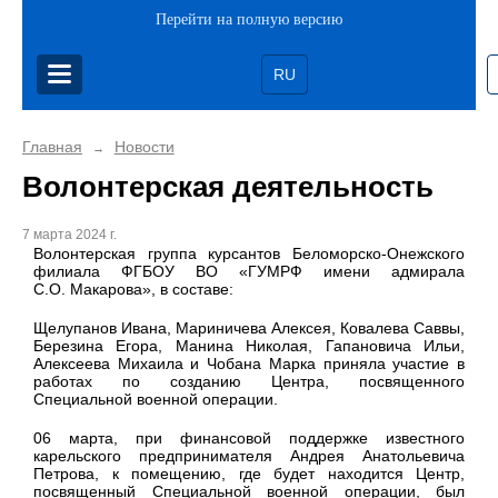
Перейти на полную версию
RU
Главная
Новости
→
Волонтерская деятельность
7 марта 2024 г.
Волонтерская группа курсантов Беломорско-Онежского
филиала ФГБОУ ВО «ГУМРФ имени адмирала
С.О. Макарова», в составе:
Щелупанов Ивана, Мариничева Алексея, Ковалева Саввы,
Березина Егора, Манина Николая, Гапановича Ильи,
Алексеева Михаила и Чобана Марка приняла участие в
работах по созданию Центра, посвященного
Специальной военной операции.
06 марта, при финансовой поддержке известного
карельского предпринимателя Андрея Анатольевича
Петрова, к помещению, где будет находится Центр,
посвященный Специальной военной операции, был