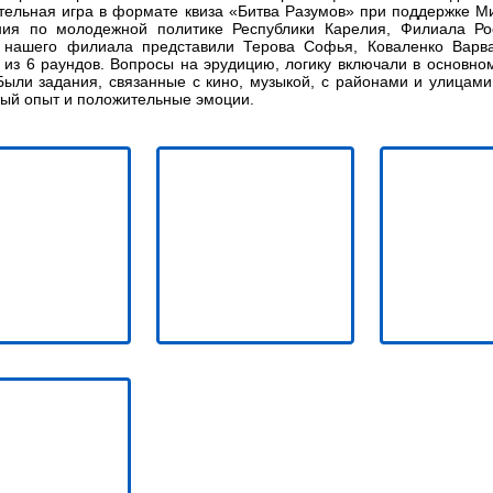
тельная игра в формате квиза «Битва Разумов» при поддержке Ми
ния по молодежной политике Республики Карелия, Филиала Ро
 нашего филиала представили Терова Софья, Коваленко Варва
 из 6 раундов. Вопросы на эрудицию, логику включали в основ
Были задания, связанные с кино, музыкой, с районами и улицами
ый опыт и положительные эмоции.