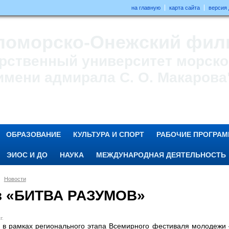
на главную
карта сайта
версия
ломорско-Онежский фил
рственный университет морског
имени адмирала С. О. Макарова
ОБРАЗОВАНИЕ
КУЛЬТУРА И СПОРТ
РАБОЧИЕ ПРОГРА
ЭИОС И ДО
НАУКА
МЕЖДУНАРОДНАЯ ДЕЯТЕЛЬНОСТЬ
Новости
з «БИТВА РАЗУМОВ»
г.
 в рамках регионального этапа Всемирного фестиваля молодежи 