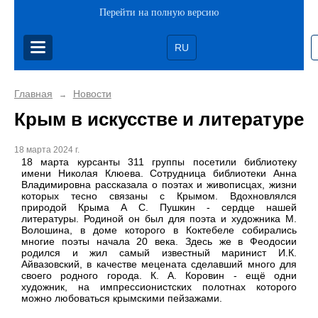
Перейти на полную версию
RU
Главная
Новости
→
Крым в искусстве и литературе
18 марта 2024 г.
18 марта курсанты 311 группы посетили библиотеку
имени Николая Клюева. Сотрудница библиотеки Анна
Владимировна рассказала о поэтах и живописцах, жизни
которых тесно связаны с Крымом. Вдохновлялся
природой Крыма А С. Пушкин - сердце нашей
литературы. Родиной он был для поэта и художника М.
Волошина, в доме которого в Коктебеле собирались
многие поэты начала 20 века. Здесь же в Феодосии
родился и жил самый известный маринист И.К.
Айвазовский, в качестве мецената сделавший много для
своего родного города. К. А. Коровин - ещё одни
художник, на импрессионистских полотнах которого
можно любоваться крымскими пейзажами.