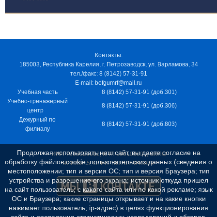
Контакты:
185003, Республика Карелия, г. Петрозаводск, ул. Варламова, 34
тел./факс: 8 (8142) 57-31-91
E-mail: bofgumrf@mail.ru
Учебная часть
8 (8142) 57-31-91 (доб.301)
Учебно-тренажерный
8 (8142) 57-31-91 (доб.306)
центр
Дежурный по
8 (8142) 57-31-91 (доб.803)
филиалу
Продолжая использовать наш сайт, вы даете согласие на
ИНН 7805029012, КПП 100103001, ОКПО
обработку файлов cookie, пользовательских данных (сведения о
97163915, ОГРН 1037811048989
местоположении; тип и версия ОС; тип и версия Браузера; тип
устройства и разрешение его экрана; источник откуда пришел
на сайт пользователь; с какого сайта или по какой рекламе; язык
ОС и Браузера; какие страницы открывает и на какие кнопки
нажимает пользователь; ip-адрес) в целях функционирования