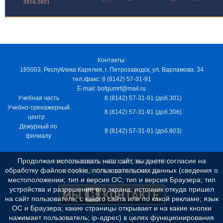
Контакты:
185003, Республика Карелия, г. Петрозаводск, ул. Варламова, 34
тел./факс: 8 (8142) 57-31-91
E-mail: bofgumrf@mail.ru
Учебная часть
8 (8142) 57-31-91 (доб.301)
Учебно-тренажерный
8 (8142) 57-31-91 (доб.306)
центр
Дежурный по
8 (8142) 57-31-91 (доб.803)
филиалу
Продолжая использовать наш сайт, вы даете согласие на
ИНН 7805029012, КПП 100103001, ОКПО
обработку файлов cookie, пользовательских данных (сведения о
97163915, ОГРН 1037811048989
местоположении; тип и версия ОС; тип и версия Браузера; тип
устройства и разрешение его экрана; источник откуда пришел
на сайт пользователь; с какого сайта или по какой рекламе; язык
ОС и Браузера; какие страницы открывает и на какие кнопки
нажимает пользователь; ip-адрес) в целях функционирования