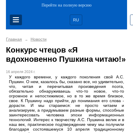
Перейти на полную версию
RU
Главная
Новости
→
Конкурс чтецов «Я
вдохновенно Пушкина читаю!»
16 апреля 2024 г.
У каждого времени, у каждого поколения свой А.С.
Пушкин. О нем, казалось бы, сказано все, но удивительно,
что, читая и перечитывая произведения поэта,
обязательно обнаруживаешь что-то новое, что-то
огромное и непостижимое, но в то же время близкое,
свое. К Пушкину надо прийти, до понимания его слова -
дорасти. И мы стараемся: не просто читаем и
анализируем, а придумываем разные формы, способные
заинтересовать человека эпохи информационных
технологий. Интерес к творчеству А.С. Пушкина велик и в
наш век, практическое подтверждение чему мы получили
благодаря состоявшемуся 10 апреля традиционному