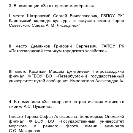
3. В номинации «За актерское мастерство»:
I место Шатровский Сергей Вячеславович, ГБПОУ РК”
Карельский колледж культуры и искусств имени Героя
Советского Союза А. М. Лисицыной”
II место Демянков Григорий Сергеевич, ГАПОУ РК
«Петрозаводский техникум городского хозяйства»
III место Касаткин Максим Дмитриевич Петрозаводский
филиал ФГБОУ ВО «Петербургский государственный
университет путей сообщения Императора Александра I»
4. В номинации «За раскрытие патриотических мотивов в
лирике А.С. Пушкина»:
I место Терова Софья Алексеевна, Беломорско-Онежский
филиал ФГБОУ ВО «Государственный университет
морского и речного флота имени адмирала
С.О. Макарова»