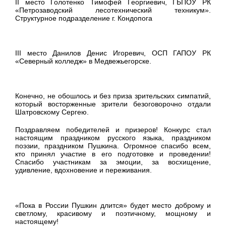
II место Голотенко Тимофей Георгиевич, ГБПОУ РК
«Петрозаводский лесотехнический техникум».
Структурное подразделение г. Кондопога
III место Данилов Денис Игоревич, ОСП ГАПОУ РК
«Северный колледж» в Медвежьегорске.
Конечно, не обошлось и без приза зрительских симпатий,
который восторженные зрители безоговорочно отдали
Шатровскому Сергею.
Поздравляем победителей и призеров! Конкурс стал
настоящим праздником русского языка, праздником
поэзии, праздником Пушкина. Огромное спасибо всем,
кто принял участие в его подготовке и проведении!
Спасибо участникам за эмоции, за восхищение,
удивление, вдохновение и переживания.
«Пока в России Пушкин длится» будет место доброму и
светлому, красивому и поэтичному, мощному и
настоящему!