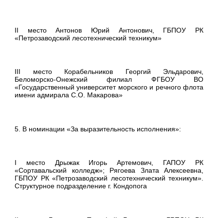
II место Антонов Юрий Антонович, ГБПОУ РК
«Петрозаводский лесотехнический техникум»
III место Корабельников Георгий Эльдарович,
Беломорско-Онежский филиал ФГБОУ ВО
«Государственный университет морского и речного флота
имени адмирала С.О. Макарова»
5. В номинации «За выразительность исполнения»:
I место Дрыжак Игорь Артемович, ГАПОУ РК
«Сортавальский колледж»; Рягоева Злата Алексеевна,
ГБПОУ РК «Петрозаводский лесотехнический техникум».
Структурное подразделение г. Кондопога