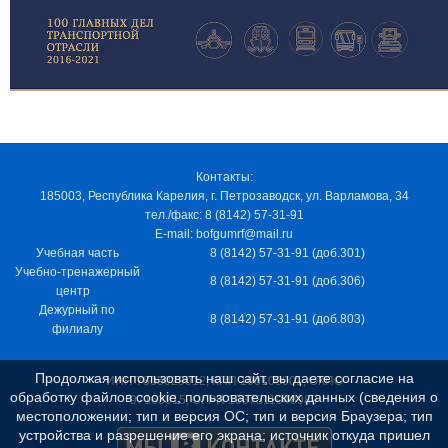
Контакты:
185003, Республика Карелия, г. Петрозаводск, ул. Варламова, 34
тел./факс: 8 (8142) 57-31-91
E-mail: bofgumrf@mail.ru
Учебная часть
8 (8142) 57-31-91 (доб.301)
Учебно-тренажерный
8 (8142) 57-31-91 (доб.306)
центр
Дежурный по
8 (8142) 57-31-91 (доб.803)
филиалу
Продолжая использовать наш сайт, вы даете согласие на
ИНН 7805029012, КПП 100103001, ОКПО
обработку файлов cookie, пользовательских данных (сведения о
97163915, ОГРН 1037811048989
местоположении; тип и версия ОС; тип и версия Браузера; тип
устройства и разрешение его экрана; источник откуда пришел