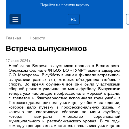
Перейти на полную версию
RU
Главная
Новости
→
Встреча выпускников
17 июня 2024 г.
Необычная Встреча выпускников прошла в Беломорско-
Онежском филиале ФГБОУ ВО «ГУМРФ имени адмирала
С.О. Макарова». В субботу в нашем филиале встретились
выпускники разных лет, которых объединила любовь к
спорту. Во время обучения все они были участниками
сборной речного училища по мини футболу. Выпускники
теперь уже настоящие профессионалы морской отрасли,
с трепетом и благодарностью вспоминали годы учебы в
Петрозаводском речном училище, учебном заведении,
которое дало путевку в профессиональную жизнь. И
конечно же спортивную сборную по мини футболу,
которая выиграла множество соревнований
муниципального и республиканского уровня. В те годы
команду тренировал заместитель начальника училища по