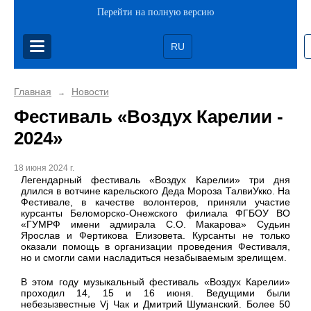
Перейти на полную версию
RU
Главная
Новости
→
Фестиваль «Воздух Карелии -
2024»
18 июня 2024 г.
Легендарный фестиваль «Воздух Карелии» три дня
длился в вотчине карельского Деда Мороза ТалвиУкко. На
Фестивале, в качестве волонтеров, приняли участие
курсанты Беломорско-Онежского филиала ФГБОУ ВО
«ГУМРФ имени адмирала С.О. Макарова» Судьин
Ярослав и Фертикова Елизовета. Курсанты не только
оказали помощь в организации проведения Фестиваля,
но и смогли сами насладиться незабываемым зрелищем.
В этом году музыкальный фестиваль «Воздух Карелии»
проходил 14, 15 и 16 июня. Ведущими были
небезызвестные Vj Чак и Дмитрий Шуманский. Более 50