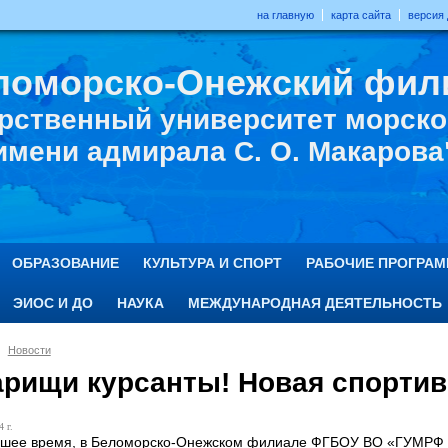
на главную
карта сайта
версия
ломорско-Онежский фил
рственный университет морског
имени адмирала С. О. Макарова
ОБРАЗОВАНИЕ
КУЛЬТУРА И СПОРТ
РАБОЧИЕ ПРОГРА
ЭИОС И ДО
НАУКА
МЕЖДУНАРОДНАЯ ДЕЯТЕЛЬНОСТЬ
Новости
арищи курсанты! Новая спортив
 г.
шее время, в Беломорско-Онежском филиале ФГБОУ ВО «ГУМРФ и