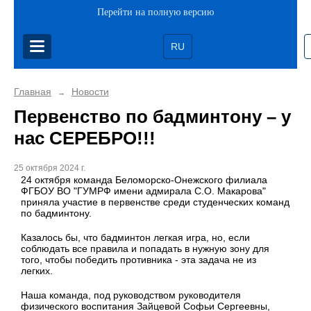
Перейти на полную версию
RU
Главная
Новости
→
Первенство по бадминтону – у
нас СЕРЕБРО!!!
25 октября 2024 г.
24 октября команда Беломорско-Онежского филиала
ФГБОУ ВО "ГУМРФ имени адмирала С.О. Макарова"
приняла участие в первенстве среди студенческих команд
по бадминтону.
Казалось бы, что бадминтон легкая игра, но, если
соблюдать все правила и попадать в нужную зону для
того, чтобы победить противника - эта задача не из
легких.
Наша команда, под руководством руководителя
физического воспитания Зайцевой Софьи Сергеевны,