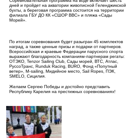
Соревновательная программа на воде включает шесть
дней и пройдет на акватории живописной Геленджикской
бухты, а береговая программа состоится на территории
филиала ГБУ ДО КК «СШОР ВВС» и пляжа «Сады
Морей».
По итогам соревнования будет разыгран 45 комплектов
наград, а также ценные призы и подарки от партнеров.
Всероссийская и краевые Федерации парусного спорта
выражают благодарность компаниям-партнерам регаты:
ОТЭКО, Tenzor Sailing Club, Сады морей, ВТС, Атлас,
РуссоТранс, Runduk Racing, BURO, Фонд «Попутный
ветер», M-sailing, Мидийное место, Sail Ropes, ПЭК,
SMELO, Сицилия.
Желаем Сергею Победы и достойно представить
Республику Карелия на престижных соревнованиях!