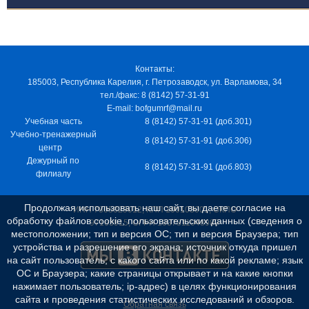
Контакты:
185003, Республика Карелия, г. Петрозаводск, ул. Варламова, 34
тел./факс: 8 (8142) 57-31-91
E-mail: bofgumrf@mail.ru
Учебная часть
8 (8142) 57-31-91 (доб.301)
Учебно-тренажерный
8 (8142) 57-31-91 (доб.306)
центр
Дежурный по
8 (8142) 57-31-91 (доб.803)
филиалу
Продолжая использовать наш сайт, вы даете согласие на
ИНН 7805029012, КПП 100103001, ОКПО
обработку файлов cookie, пользовательских данных (сведения о
97163915, ОГРН 1037811048989
местоположении; тип и версия ОС; тип и версия Браузера; тип
устройства и разрешение его экрана; источник откуда пришел
на сайт пользователь; с какого сайта или по какой рекламе; язык
ОС и Браузера; какие страницы открывает и на какие кнопки
нажимает пользователь; ip-адрес) в целях функционирования
сайта и проведения статистических исследований и обзоров.
Обратная связь