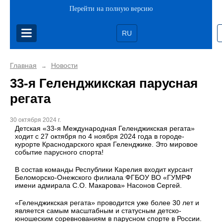
Перейти на полную версию
RU
Главная
Новости
→
33-я Геленджикская парусная
регата
30 октября 2024 г.
Детская «33-я Международная Геленджикская регата»
ходит с 27 октября по 4 ноября 2024 года в городе-
курорте Краснодарского края Геленджике. Это мировое
событие парусного спорта!
В состав команды Республики Карелия входит курсант
Беломорско-Онежского филиала ФГБОУ ВО «ГУМРФ
имени адмирала С.О. Макарова» Насонов Сергей.
«Геленджикская регата» проводится уже более 30 лет и
является самым масштабным и статусным детско-
юношеским соревнованиям в парусном спорте в России.