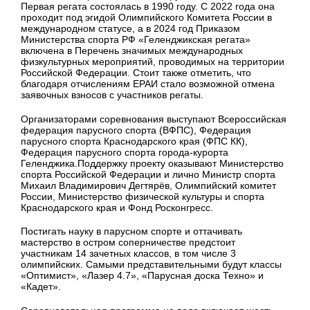
Первая регата состоялась в 1990 году. С 2022 года она
проходит под эгидой Олимпийского Комитета России в
международном статусе, а в 2024 год Приказом
Министерства спорта РФ «Геленджикская регата»
включена в Перечень значимых международных
физкультурных мероприятий, проводимых на территории
Российской Федерации. Стоит также отметить, что
благодаря отчислениям ЕРАИ стало возможной отмена
заявочных взносов с участников регаты.
Организаторами соревнования выступают Всероссийская
федерация парусного спорта (ВФПС), Федерация
парусного спорта Краснодарского края (ФПС КК),
Федерация парусного спорта города-курорта
Геленджика.Поддержку проекту оказывают Министерство
спорта Российской Федерации и лично Министр спорта
Михаил Владимирович Дегтярёв, Олимпийский комитет
России, Министерство физической культуры и спорта
Краснодарского края и Фонд Росконгресс.
Постигать науку в парусном спорте и оттачивать
мастерство в остром соперничестве предстоит
участникам 14 зачетных классов, в том числе 3
олимпийских. Самыми представительными будут классы
«Оптимист», «Лазер 4.7», «Парусная доска Техно» и
«Кадет».