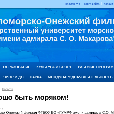
на главную
карта сайта
версия
ломорско-Онежский фил
рственный университет морског
имени адмирала С. О. Макарова
ОБРАЗОВАНИЕ
КУЛЬТУРА И СПОРТ
РАБОЧИЕ ПРОГРА
ЭИОС И ДО
НАУКА
МЕЖДУНАРОДНАЯ ДЕЯТЕЛЬНОСТЬ
Новости
ошо быть моряком!
4 г.
ско-Онежский филиал ФГБОУ ВО «ГУМРФ имени адмирала С.О. Мак