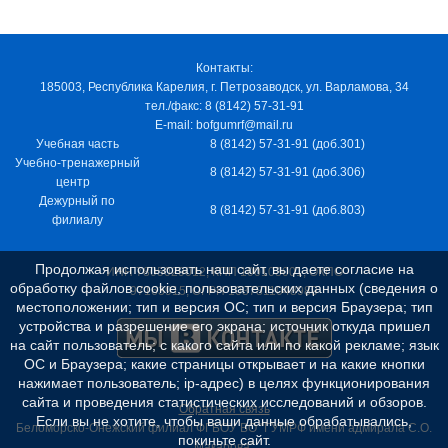
Контакты:
185003, Республика Карелия, г. Петрозаводск, ул. Варламова, 34
тел./факс: 8 (8142) 57-31-91
E-mail: bofgumrf@mail.ru
Учебная часть
8 (8142) 57-31-91 (доб.301)
Учебно-тренажерный
8 (8142) 57-31-91 (доб.306)
центр
Дежурный по
8 (8142) 57-31-91 (доб.803)
филиалу
Продолжая использовать наш сайт, вы даете согласие на
ИНН 7805029012, КПП 100103001, ОКПО
обработку файлов cookie, пользовательских данных (сведения о
97163915, ОГРН 1037811048989
местоположении; тип и версия ОС; тип и версия Браузера; тип
устройства и разрешение его экрана; источник откуда пришел
на сайт пользователь; с какого сайта или по какой рекламе; язык
ОС и Браузера; какие страницы открывает и на какие кнопки
нажимает пользователь; ip-адрес) в целях функционирования
сайта и проведения статистических исследований и обзоров.
Обратная связь
Если вы не хотите, чтобы ваши данные обрабатывались,
Беломорско-Онежский филиал ФГБОУ ВО "ГУМРФ имени адмирала С.О.
покиньте сайт.
Макарова"