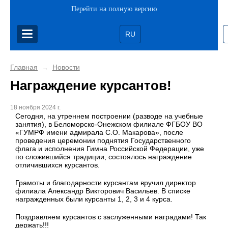
Перейти на полную версию
RU
Главная
Новости
→
Награждение курсантов!
18 ноября 2024 г.
Сегодня, на утреннем построении (разводе на учебные
занятия), в Беломорско-Онежском филиале ФГБОУ ВО
«ГУМРФ имени адмирала С.О. Макарова», после
проведения церемонии поднятия Государственного
флага и исполнения Гимна Российской Федерации, уже
по сложившийся традиции, состоялось награждение
отличившихся курсантов.
Грамоты и благодарности курсантам вручил директор
филиала Александр Викторович Васильев. В списке
награжденных были курсанты 1, 2, 3 и 4 курса.
Поздравляем курсантов с заслуженными наградами! Так
держать!!!