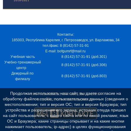
Контакты:
185003, Республика Карелия, г. Петрозаводск, ул. Варламова, 34
тел./факс: 8 (8142) 57-31-91
E-mail: bofgumrf@mail.ru
Учебная часть
8 (8142) 57-31-91 (доб.301)
Учебно-тренажерный
8 (8142) 57-31-91 (доб.306)
центр
Дежурный по
8 (8142) 57-31-91 (доб.803)
филиалу
Продолжая использовать наш сайт, вы даете согласие на
ИНН 7805029012, КПП 100103001, ОКПО
обработку файлов cookie, пользовательских данных (сведения о
97163915, ОГРН 1037811048989
местоположении; тип и версия ОС; тип и версия Браузера; тип
устройства и разрешение его экрана; источник откуда пришел
на сайт пользователь; с какого сайта или по какой рекламе; язык
ОС и Браузера; какие страницы открывает и на какие кнопки
нажимает пользователь; ip-адрес) в целях функционирования