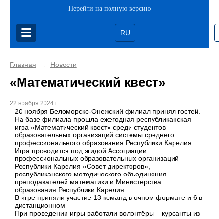
Перейти на полную версию
RU
Главная
Новости
→
«Математический квест»
22 ноября 2024 г.
20 ноября Беломорско-Онежский филиал принял гостей.
На базе филиала прошла ежегодная республиканская
игра «Математический квест» среди студентов
образовательных организаций системы среднего
профессионального образования Республики Карелия.
Игра проводится под эгидой Ассоциации
профессиональных образовательных организаций
Республики Карелия «Совет директоров»,
республиканского методического объединения
преподавателей математики и Министерства
образования Республики Карелия.
В игре приняли участие 13 команд в очном формате и 6 в
дистанционном.
При проведении игры работали волонтёры – курсанты из