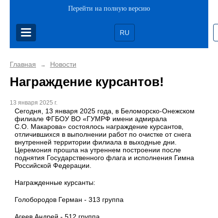
Перейти на полную версию
RU
Главная
Новости
→
Награждение курсантов!
13 января 2025 г.
Сегодня, 13 января 2025 года, в Беломорско-Онежском
филиале ФГБОУ ВО «ГУМРФ имени адмирала
С.О. Макарова» состоялось награждение курсантов,
отличившихся в выполнении работ по очистке от снега
внутренней территории филиала в выходные дни.
Церемония прошла на утреннем построении после
поднятия Государственного флага и исполнения Гимна
Российской Федерации.
Награжденные курсанты:
Голобородов Герман - 313 группа
Агеев Андрей - 512 группа