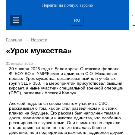
Перейти на полную версию
RU
Главная
Новости
→
«Урок мужества»
31 января 2025 г.
30 января 2025 года в Беломорско-Онежском филиале
ФГБОУ ВО «ГУМРФ имени адмирала С.О. Макарова»
прошел Урок мужества, организованный для учебных
групп 311 и 353. На мероприятии присутствовал бывший
курсант, а ныне участник специальной военной операции
(СВО), разведчик Алексей Каплун.
Алексей поделился своим опытом участия в СВО,
рассказывая о том, как он стал разведчиком и о своих
планах на будущее. Его рассказ был наполнен темами
долга, взаимопомощи и чувства единства, что особенно
резонировало с курсантами. Они внимательно слушали
его историю, которая не только касалась боевых
действий, но и подчеркивала важность поддержки друзей