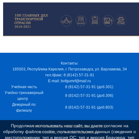
Контакты:
185003, Республика Карелия, г. Петрозаводск, ул. Варламова, 34
тел./факс: 8 (8142) 57-31-91
E-mail: bofgumrf@mail.ru
Учебная часть
8 (8142) 57-31-91 (доб.301)
Учебно-тренажерный
8 (8142) 57-31-91 (доб.306)
центр
Дежурный по
8 (8142) 57-31-91 (доб.803)
филиалу
Продолжая использовать наш сайт, вы даете согласие на
ИНН 7805029012, КПП 100103001, ОКПО
обработку файлов cookie, пользовательских данных (сведения о
97163915, ОГРН 1037811048989
местоположении; тип и версия ОС; тип и версия Браузера; тип