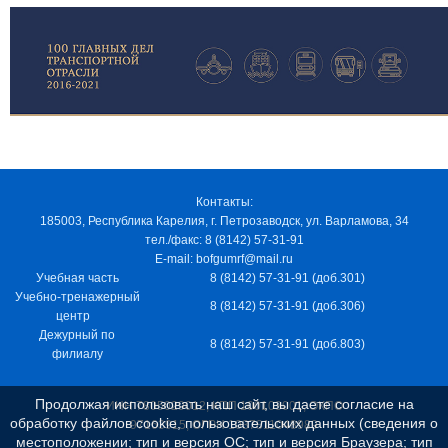
Контакты:
185003, Республика Карелия, г. Петрозаводск, ул. Варламова, 34
тел./факс: 8 (8142) 57-31-91
E-mail: bofgumrf@mail.ru
Учебная часть
8 (8142) 57-31-91 (доб.301)
Учебно-тренажерный
8 (8142) 57-31-91 (доб.306)
центр
Дежурный по
8 (8142) 57-31-91 (доб.803)
филиалу
Продолжая использовать наш сайт, вы даете согласие на
ИНН 7805029012, КПП 100103001, ОКПО
обработку файлов cookie, пользовательских данных (сведения о
97163915, ОГРН 1037811048989
местоположении; тип и версия ОС; тип и версия Браузера; тип