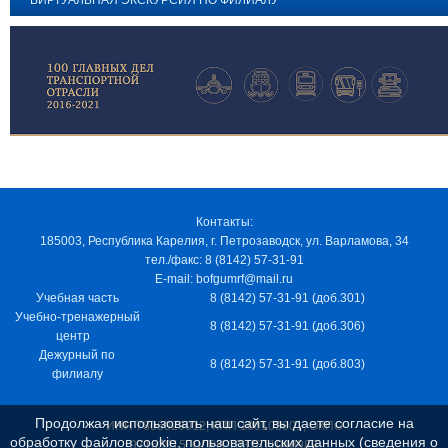
ВИРТУАЛЬНАЯ ЭКСКУРСИЯ ПО ФИЛИАЛУ
Контакты:
185003, Республика Карелия, г. Петрозаводск, ул. Варламова, 34
тел./факс: 8 (8142) 57-31-91
E-mail: bofgumrf@mail.ru
Учебная часть
8 (8142) 57-31-91 (доб.301)
Учебно-тренажерный
8 (8142) 57-31-91 (доб.306)
центр
Дежурный по
8 (8142) 57-31-91 (доб.803)
филиалу
Продолжая использовать наш сайт, вы даете согласие на
ИНН 7805029012, КПП 100103001, ОКПО
обработку файлов cookie, пользовательских данных (сведения о
97163915, ОГРН 1037811048989