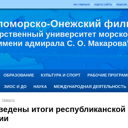
на главную
карта сайта
версия
ломорско-Онежский фил
рственный университет морског
имени адмирала С. О. Макарова
ОБРАЗОВАНИЕ
КУЛЬТУРА И СПОРТ
РАБОЧИЕ ПРОГРА
ЭИОС И ДО
НАУКА
МЕЖДУНАРОДНАЯ ДЕЯТЕЛЬНОСТЬ
Новости
ведены итоги республиканской 
ии