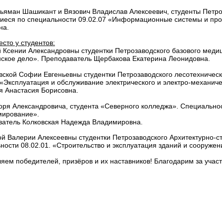
ьяман Шашикант и Вязович Владислав Алексеевич, студенты Петроз
еся по специальности 09.02.07 «Информационные системы и про
на.
есто у студентов:
 Ксении Александровны студентки Петрозаводского базового медиц
ское дело». Преподаватель Щербакова Екатерина Леонидовна.
ской Софии Евгеньевны студентки Петрозаводского лесотехническ
 «Эксплуатация и обслуживание электрического и электро-механиче
я Анастасия Борисовна.
оря Александровича, студента «Северного колледжа». Специальн
мирование».
атель Колковская Надежда Владимировна.
й Валерии Алексеевны студентки Петрозаводского Архитектурно-с
ности 08.02.01. «Строительство и эксплуатация зданий и сооруже
яем победителей, призёров и их наставников! Благодарим за учас