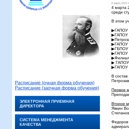
6 марта 2025 г
4 марта 
среди ст
В этом у
▶ГАПОУ 
▶ГАПОУ 
▶Петроза
▶ГАПОУ Р
▶ГБПОУ Р
▶ГАПОУ Р
▶Филиал 
▶ ГАПОУ 
▶ГАПОУ 
В состав
Петрозав
Расписание (очная форма обучения)
Расписание (заочная форма обучения)
Первое м
Преподав
ЭЛЕКТРОННАЯ ПРИЕМНАЯ
Второе м
ДИРЕКТОРА
Явкин Вс
Степанов
СИСТЕМА МЕНЕДЖМЕНТА
Федоров 
КАЧЕСТВА
адмирала