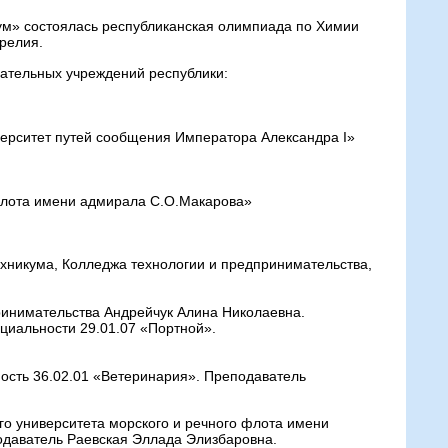
ум» состоялась республиканская олимпиада по Химии
релия.
вательных учреждений республики:
ерситет путей сообщения Императора Александра I»
флота имени адмирала С.О.Макарова»
ехникума, Колледжа технологии и предпринимательства,
ринимательства Андрейчук Алина Николаевна.
циальности 29.01.07 «Портной».
ность 36.02.01 «Ветеринария». Преподаватель
о университета морского и речного флота имени
одаватель Раевская Эллада Элизбаровна.