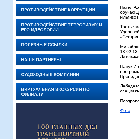
Пател Ар
ПРОТИВОДЕЙСТВИЕ КОРРУПЦИИ
обучающи
Ильгизов
ПРОТИВОДЕЙСТВИЕ ТЕРРОРИЗМУ И
Третье м
ЕГО ИДЕОЛОГИИ
Удаловой
«Сестрин
ПОЛЕЗНЫЕ ССЫЛКИ
Михайлов
13.02.13
Литовска
НАШИ ПАРТНЕРЫ
Пацук Иг
програм
СУДОХОДНЫЕ КОМПАНИИ
Преподав
Лебедево
ВИРТУАЛЬНАЯ ЭКСКУРСИЯ ПО
специаль
ФИЛИАЛУ
Поздравл
Фото