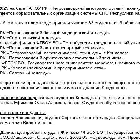
.
2025 на базе ГАПОУ РК «Петрозаводский автотранспортный техник
удентов образовательных организаций системы СПО Республики Ка
чебном году в олимпиаде приняли участие 32 студента из 9 образо
РК «Петрозаводский базовый медицинский колледж»
РК «Сортавальский колледж»
водский филиал ФГБОУ ВО «Петербургский государственный унив
К «Петрозаводский автотранспортный техникум»
К «Петрозаводский лесотехнический техникум», г. Кондопога
К «Петрозаводский архитектурно-строительный техникум»
ФГБОУ ВО «Государственного университета морского и речного 
РК «Колледж технологии и предпринимательства»
РК «Северный колледж»
 жюри вошли преподаватели Петрозаводского автотранспортного т
одского лесотехнического техникума (отделение Кондопога).
есто в олимпиаде
заняла студентка Колледжа технологии и предп
атель Ефимова Ольга Александровна. Студентка обучается по спе
есто заняли студенты:
еволод Ярославович, студент Сортавальского колледжа. Специаль
а Наталия Валентиновна.
Даниил Дмитриевич, студент Филиала ФГБОУ ВО «Государственног
 С.О.Макарова». Специальность 26.02.03. «Судовождение». Преп