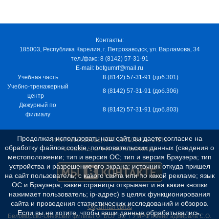
Контакты:
185003, Республика Карелия, г. Петрозаводск, ул. Варламова, 34
тел./факс: 8 (8142) 57-31-91
E-mail: bofgumrf@mail.ru
Учебная часть
8 (8142) 57-31-91 (доб.301)
Учебно-тренажерный
8 (8142) 57-31-91 (доб.306)
центр
Дежурный по
8 (8142) 57-31-91 (доб.803)
филиалу
Продолжая использовать наш сайт, вы даете согласие на
ИНН 7805029012, КПП 100103001, ОКПО
обработку файлов cookie, пользовательских данных (сведения о
97163915, ОГРН 1037811048989
местоположении; тип и версия ОС; тип и версия Браузера; тип
устройства и разрешение его экрана; источник откуда пришел
на сайт пользователь; с какого сайта или по какой рекламе; язык
ОС и Браузера; какие страницы открывает и на какие кнопки
нажимает пользователь; ip-адрес) в целях функционирования
сайта и проведения статистических исследований и обзоров.
Обратная связь
Если вы не хотите, чтобы ваши данные обрабатывались,
Беломорско-Онежский филиал ФГБОУ ВО "ГУМРФ имени адмирала С.О.