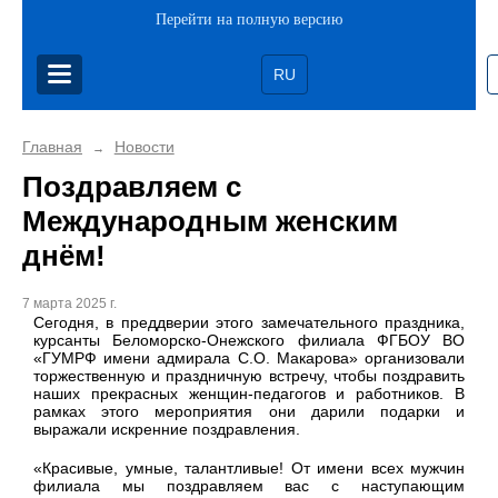
Перейти на полную версию
RU
Главная
Новости
→
Поздравляем с
Международным женским
днём!
7 марта 2025 г.
С
егодня, в преддверии этого замечательного праздника,
курсанты Беломорско-Онежского филиала ФГБОУ ВО
«ГУМРФ имени адмирала С.О. Макарова» организовали
торжественную и праздничную встречу, чтобы поздравить
наших прекрасных женщин-педагогов и работников. В
рамках этого мероприятия они дарили подарки и
выражали искренние поздравления.
«Красивые, умные, талантливые! От имени всех мужчин
филиала мы поздравляем вас с наступающим