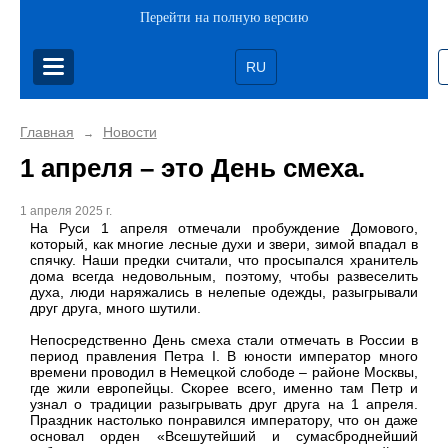
Перейти на полную версию
RU
Главная
Новости
→
1 апреля – это День смеха.
1 апреля 2025 г.
На Руси 1 апреля отмечали пробуждение Домового,
который, как многие лесные духи и звери, зимой впадал в
спячку. Наши предки считали, что просыпался хранитель
дома всегда недовольным, поэтому, чтобы развеселить
духа, люди наряжались в нелепые одежды, разыгрывали
друг друга, много шутили.
Непосредственно День смеха стали отмечать в России в
период правления Петра I. В юности император много
времени проводил в Немецкой слободе – районе Москвы,
где жили европейцы. Скорее всего, именно там Петр и
узнал о традиции разыгрывать друг друга на 1 апреля.
Праздник настолько понравился императору, что он даже
основал орден «Всешутейший и сумасброднейший