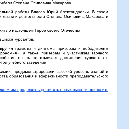
гибели Степана Осиповича Макарова.
тельной работы Власов Юрий Александрович. В своем
х жизни и деятельности Степана Осиповича Макарова и
ять о настоящем Герое своего Отечества.
вшихся курсантов.
 вручил грамоты и дипломы призерам и победителям
рономия», а также призерам и участникам заочного
событие не только отмечает достижения курсантов в
утри учебного заведения.
химии, продемонстрировали высокий уровень знаний и
ства образования и эффективности преподавательского
аем им продолжать достигать новых высот и приносить