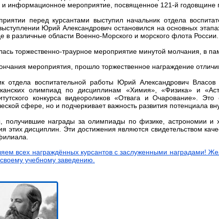
 и информационное мероприятие, посвященное 121-й годовщине 
приятии перед курсантами выступил начальник отдела воспита
выступлении Юрий Александрович остановился на основных этапа
де в различные области Военно-Морского и морского флота России.
ась торжественно-траурное мероприятие минутой молчания, в пам
ончания мероприятия, прошло торжественное награждение отличи
ик отдела воспитательной работы Юрий Александрович Власов
иканских олимпиад по дисциплинам «Химия», «Физика» и «Аст
итутского конкурса видеороликов «Отвага и Очарование». Это 
еской сфере, но и подчеркивает важность развития потенциала вн
ы, получившие награды за олимпиады по физике, астрономии и 
я этих дисциплин. Эти достижения являются свидетельством каче
филиала.
яем всех награждённых курсантов с заслуженными наградами! Жел
 своему учебному заведению.