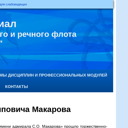
 для слабовидящих
иал
о и речного флота
"
ММЫ ДИСЦИПЛИН И ПРОФЕССИОНАЛЬНЫХ МОДУЛЕЙ
КОНТАКТЫ
иповича Макарова
имени адмирала С.О. Макарова» прошло торжественно-