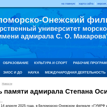
на главную
карта сайта
версия
ломорско-Онежский фил
рственный университет морског
имени адмирала С. О. Макарова
ОБРАЗОВАНИЕ
КУЛЬТУРА И СПОРТ
РАБОЧИЕ ПРОГРА
ЭИОС И ДО
НАУКА
МЕЖДУНАРОДНАЯ ДЕЯТЕЛЬНОСТЬ
Новости
ь памяти адмирала Степана Ос
 г.
 14 апреля 2025 года, в Беломорско-Онежском филиале «ГУМРФ 