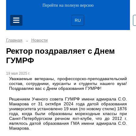
Перейти на полную версию
RU
Главная
Новости
→
Ректор поздравляет с Днем
ГУМРФ
19 мая 2025 г.
Уважаемые ветераны, профессорско-преподавательский
состав, сотрудники, курсанты и студенты нашего вуза!
Поздравляю вас с Днем образования ГУМРФ!
Решением Ученого совета ГУМРФ имени адмирала С.О.
Макарова от 31 октября 2024 года датой образования
университета установлено 19 мая (по новому стилю) 1876
года, когда были образованы мореходные классы при
Санкт-Петербургском речном яхт-клубе, что до 2012 г.
являлось датой образования ГМА имени адмирала С.О.
Макарова.