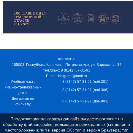
Контакты:
185003, Республика Карелия, г. Петрозаводск, ул. Варламова, 34
тел./факс: 8 (8142) 57-31-91
E-mail: bofgumrf@mail.ru
Учебная часть
8 (8142) 57-31-91 (доб.301)
Учебно-тренажерный
8 (8142) 57-31-91 (доб.306)
центр
Дежурный по
8 (8142) 57-31-91 (доб.803)
филиалу
Продолжая использовать наш сайт, вы даете согласие на
ИНН 7805029012, КПП 100103001, ОКПО
обработку файлов cookie, пользовательских данных (сведения о
97163915, ОГРН 1037811048989
местоположении; тип и версия ОС; тип и версия Браузера; тип