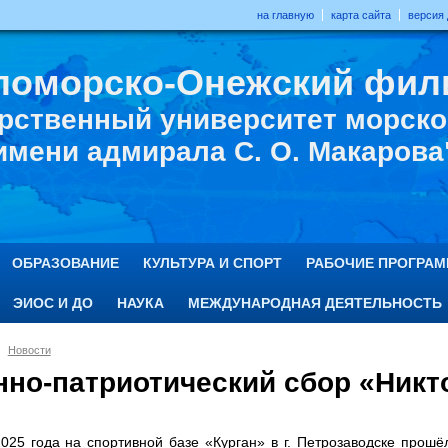
на главную
карта сайта
версия
ломорско-Онежский фил
рственный университет морског
имени адмирала С. О. Макарова
ОБРАЗОВАНИЕ
КУЛЬТУРА И СПОРТ
РАБОЧИЕ ПРОГРА
ЭИОС И ДО
НАУКА
МЕЖДУНАРОДНАЯ ДЕЯТЕЛЬНОСТЬ
Новости
нно-патриотический сбор «Никто
025 года на спортивной базе «Курган» в г. Петрозаводске прошё