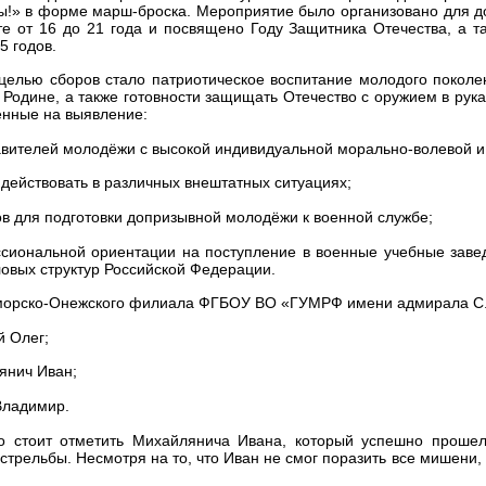
ы!» в форме марш-броска. Мероприятие было организовано для 
те от 16 до 21 года и посвящено Году Защитника Отечества, а 
5 годов.
целью сборов стало патриотическое воспитание молодого поколе
 Родине, а также готовности защищать Отечество с оружием в рук
нные на выявление:
авителей молодёжи с высокой индивидуальной морально-волевой и
 действовать в различных внештатных ситуациях;
ов для подготовки допризывной молодёжи к военной службе;
сиональной ориентации на поступление в военные учебные заве
ловых структур Российской Федерации.
морско-Онежского филиала ФГБОУ ВО «ГУМРФ имени адмирала С.О
й Олег;
янич Иван;
Владимир.
о стоит отметить Михайлянича Ивана, который успешно проше
 стрельбы. Несмотря на то, что Иван не смог поразить все мишени,