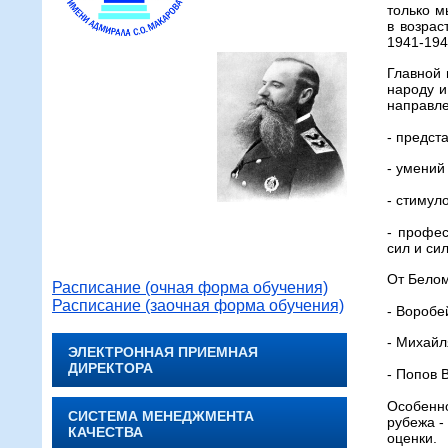
только м
в возрас
1941-194
Главной 
народу и
направле
- предст
- умений
- стимул
- профес
сил и си
От Бело
Расписание (очная форма обучения)
Расписание (заочная форма обучения)
- Воробе
- Михайл
ЭЛЕКТРОННАЯ ПРИЕМНАЯ
ДИРЕКТОРА
- Попов 
Особенн
СИСТЕМА МЕНЕДЖМЕНТА
рубежа -
КАЧЕСТВА
оценки.