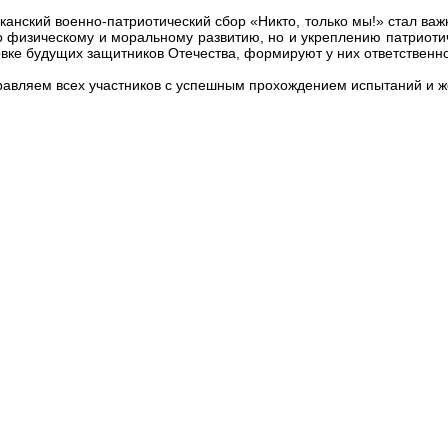
канский военно-патриотический сбор «Никто, только мы!» стал в
о физическому и моральному развитию, но и укреплению патриоти
овке будущих защитников Отечества, формируют у них ответственно
авляем всех участников с успешным прохождением испытаний и же