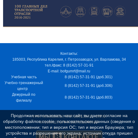
Контакты:
185003, Республика Карелия, г. Петрозаводск, ул. Варламова, 34
тел./факс: 8 (8142) 57-31-91
E-mail: bofgumrf@mail.ru
Учебная часть
8 (8142) 57-31-91 (доб.301)
Учебно-тренажерный
8 (8142) 57-31-91 (доб.306)
центр
Дежурный по
8 (8142) 57-31-91 (доб.803)
филиалу
Продолжая использовать наш сайт, вы даете согласие на
ИНН 7805029012, КПП 100103001, ОКПО
обработку файлов cookie, пользовательских данных (сведения о
97163915, ОГРН 1037811048989
местоположении; тип и версия ОС; тип и версия Браузера; тип
устройства и разрешение его экрана; источник откуда пришел