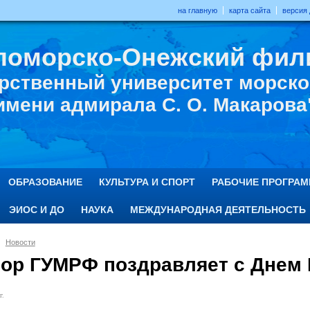
на главную
карта сайта
версия
ломорско-Онежский фил
рственный университет морског
имени адмирала С. О. Макарова
ОБРАЗОВАНИЕ
КУЛЬТУРА И СПОРТ
РАБОЧИЕ ПРОГРА
ЭИОС И ДО
НАУКА
МЕЖДУНАРОДНАЯ ДЕЯТЕЛЬНОСТЬ
Новости
тор ГУМРФ поздравляет с Днем 
г.