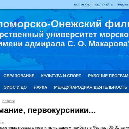
на главную
карта сайта
версия
ломорско-Онежский фил
рственный университет морског
имени адмирала С. О. Макарова
ОБРАЗОВАНИЕ
КУЛЬТУРА И СПОРТ
РАБОЧИЕ ПРОГРА
ЭИОС И ДО
НАУКА
МЕЖДУНАРОДНАЯ ДЕЯТЕЛЬНОСТЬ
Новости
ание, первокурсники...
5 г.
исленных поздравляем и приглашаем прибыть в Филиал 30-31 авгус