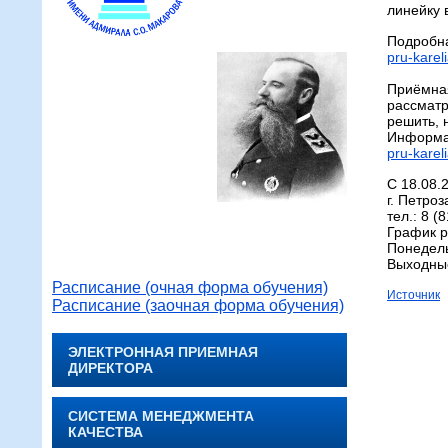
линейку 
Подробна
pru-karel
Приёмная
рассматр
решить, 
Информа
pru-kareli
С 18.08.
г. Петроз
тел.: 8 (
График р
Понедель
Выходные
Расписание (очная форма обучения)
Источник
Расписание (заочная форма обучения)
ЭЛЕКТРОННАЯ ПРИЕМНАЯ
ДИРЕКТОРА
СИСТЕМА МЕНЕДЖМЕНТА
КАЧЕСТВА