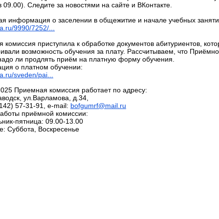
в 09.00). Следите за новостями на сайте и ВКонтакте.
я информация о заселении в общежитие и начале учебных занятий
ia.ru/9990/7252/...
 комиссия приступила к обработке документов абитуриентов, кото
ивали возможность обучения за плату. Рассчитываем, что Приёмной
надо ли продлять приём на платную форму обучения.
ция о платном обучении:
a.ru/sveden/pai...
2025 Приемная комиссия работает по адресу:
аводск, ул.Варламова, д.34,
8142) 57-31-91, e-mail:
bofgumrf@mail.ru
аботы приёмной комиссии:
ник-пятница: 09.00-13.00
: Суббота, Воскресенье