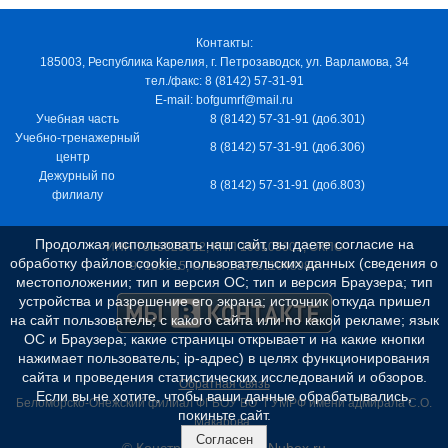
Контакты:
185003, Республика Карелия, г. Петрозаводск, ул. Варламова, 34
тел./факс: 8 (8142) 57-31-91
E-mail: bofgumrf@mail.ru
Учебная часть
8 (8142) 57-31-91 (доб.301)
Учебно-тренажерный
8 (8142) 57-31-91 (доб.306)
центр
Дежурный по
8 (8142) 57-31-91 (доб.803)
филиалу
Продолжая использовать наш сайт, вы даете согласие на
ИНН 7805029012, КПП 100103001, ОКПО
обработку файлов cookie, пользовательских данных (сведения о
97163915, ОГРН 1037811048989
местоположении; тип и версия ОС; тип и версия Браузера; тип
устройства и разрешение его экрана; источник откуда пришел
на сайт пользователь; с какого сайта или по какой рекламе; язык
ОС и Браузера; какие страницы открывает и на какие кнопки
нажимает пользователь; ip-адрес) в целях функционирования
сайта и проведения статистических исследований и обзоров.
Обратная связь
Если вы не хотите, чтобы ваши данные обрабатывались,
Беломорско-Онежский филиал ФГБОУ ВО "ГУМРФ имени адмирала С.О.
покиньте сайт.
Макарова"
Согласен