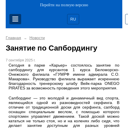
Перейти на полную версию
RU
Главная
Новости
→
Занятие по Сапбордингу
7 сентября 2025 г.
Сегодня в парке «Карьер» состоялось занятие по
сапбордингу для курсантов 1 курса Беломорско-
Онежского филиала «ГУМРФ имени адмирала С.О.
Макарова». Руководство филиала выражает искреннюю
благодарность тренерскому штабу Вейк-парка ONEGO
PIRATES за возможность проведения этого мероприятия.
Сапбординг — это молодой и динамичный вид спорта,
являющийся одной из разновидностей серфинга. В
отличие от традиционной доски для серфинга, сапборд
оснащен специальным веслом, с помощью которого
спортсмен управляет движением. Такой доской можно
кататься не только стоя, но и на коленях либо сидя, что
делает занятие доступным для разных уровней