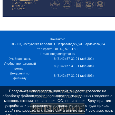
Контакты:
185003, Республика Карелия, г. Петрозаводск, ул. Варламова, 34
тел./факс: 8 (8142) 57-31-91
E-mail: bofgumrf@mail.ru
Учебная часть
8 (8142) 57-31-91 (доб.301)
Учебно-тренажерный
8 (8142) 57-31-91 (доб.306)
центр
Дежурный по
8 (8142) 57-31-91 (доб.803)
филиалу
Продолжая использовать наш сайт, вы даете согласие на
ИНН 7805029012, КПП 100103001, ОКПО
обработку файлов cookie, пользовательских данных (сведения о
97163915, ОГРН 1037811048989
местоположении; тип и версия ОС; тип и версия Браузера; тип
устройства и разрешение его экрана; источник откуда пришел
на сайт пользователь; с какого сайта или по какой рекламе; язык