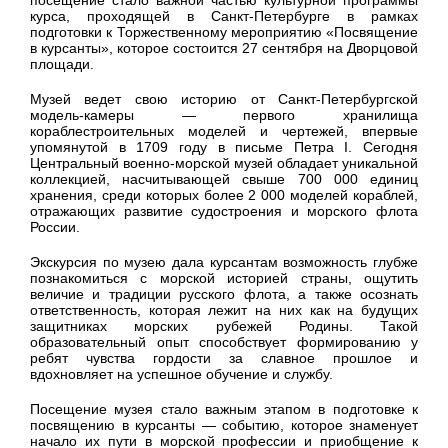
посещение стало важной частью культурной программы
курса, проходящей в Санкт-Петербурге в рамках
подготовки к Торжественному мероприятию «Посвящение
в курсанты», которое состоится 27 сентября на Дворцовой
площади.
Музей ведет свою историю от Санкт-Петербургской
модель-камеры — первого хранилища
кораблестроительных моделей и чертежей, впервые
упомянутой в 1709 году в письме Петра I. Сегодня
Центральный военно-морской музей обладает уникальной
коллекцией, насчитывающей свыше 700 000 единиц
хранения, среди которых более 2 000 моделей кораблей,
отражающих развитие судостроения и морского флота
России.
Экскурсия по музею дала курсантам возможность глубже
познакомиться с морской историей страны, ощутить
величие и традиции русского флота, а также осознать
ответственность, которая лежит на них как на будущих
защитниках морских рубежей Родины. Такой
образовательный опыт способствует формированию у
ребят чувства гордости за славное прошлое и
вдохновляет на успешное обучение и службу.
Посещение музея стало важным этапом в подготовке к
посвящению в курсанты — событию, которое знаменует
начало их пути в морской профессии и приобщение к