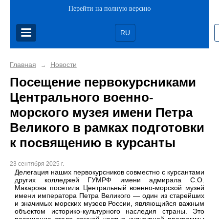
Перейти на полную версию
RU
Главная
Новости
→
Посещение первокурсниками
Центрального военно-
морского музея имени Петра
Великого в рамках подготовки
к посвящению в курсанты
23 сентября 2025 г.
Делегация наших первокурсников совместно с курсантами
других колледжей ГУМРФ имени адмирала С.О.
Макарова посетила Центральный военно-морской музей
имени императора Петра Великого — один из старейших
и значимых морских музеев России, являющийся важным
объектом историко-культурного наследия страны. Это