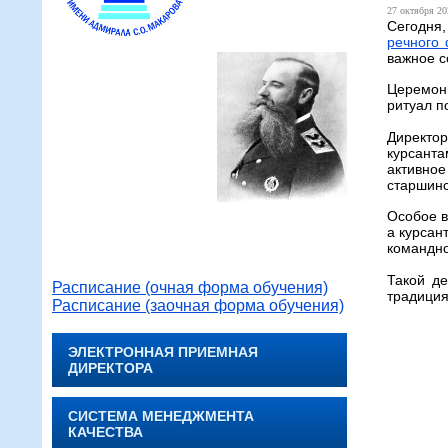
27 октября 20
Сегодня
речного
важное с
Церемон
ритуал п
Директо
курсанта
активное
старшинс
Особое в
а курсан
командно
Такой д
Расписание (очная форма обучения)
традиция
Расписание (заочная форма обучения)
ЭЛЕКТРОННАЯ ПРИЕМНАЯ
ДИРЕКТОРА
СИСТЕМА МЕНЕДЖМЕНТА
КАЧЕСТВА