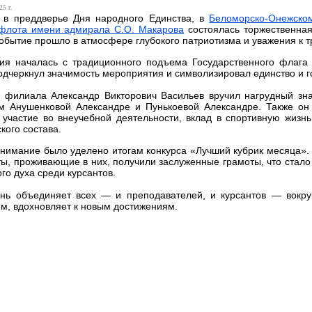
25 г.
, в преддверье Дня народного Единства, в
Беломорско-Онежском
 флота имени адмирала С.О. Макарова
состоялась торжественная
обытие прошло в атмосфере глубокого патриотизма и уважения к т
ия началась с традиционного подъема Государственного флага
одчеркнул значимость мероприятия и символизировал единство и г
р филиала Александр Викторович Васильев вручил нагрудный з
м Анушенковой Александре и Пунькоевой Александре. Также он 
 участие во внеучебной деятельности, вклад в спортивную жиз
кого состава.
нимание было уделено итогам конкурса «Лучший кубрик месяца». 
ты, проживающие в них, получили заслуженные грамоты, что стал
го духа среди курсантов.
ень объединяет всех — и преподавателей, и курсантов — вокру
м, вдохновляет к новым достижениям.