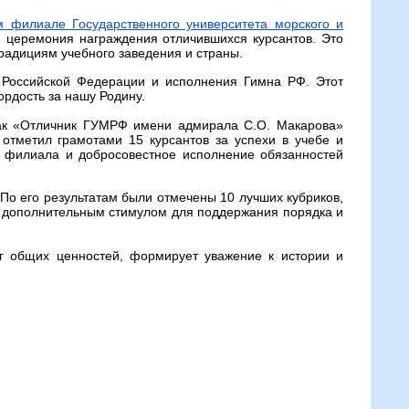
 филиале Государственного университета морского и
 церемония награждения отличившихся курсантов. Это
радициям учебного заведения и страны.
 Российской Федерации и исполнения Гимна РФ. Этот
ордость за нашу Родину.
нак «Отличник ГУМРФ имени адмирала С.О. Макарова»
отметил грамотами 15 курсантов за успехи в учебе и
нь филиала и добросовестное исполнение обязанностей
По его результатам были отмечены 10 лучших кубриков,
о дополнительным стимулом для поддержания порядка и
г общих ценностей, формирует уважение к истории и