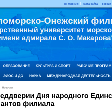
на главную
карта сайта
версия
ломорско-Онежский фил
рственный университет морског
имени адмирала С. О. Макарова
ОБРАЗОВАНИЕ
КУЛЬТУРА И СПОРТ
РАБОЧИЕ ПРОГРА
ЭИОС И ДО
НАУКА
МЕЖДУНАРОДНАЯ ДЕЯТЕЛЬНОСТЬ
Новости
реддверии Дня народного Единс
сантов филиала