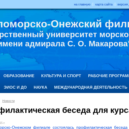
на главную
карта сайта
версия
ломорско-Онежский фил
рственный университет морског
имени адмирала С. О. Макарова
ОБРАЗОВАНИЕ
КУЛЬТУРА И СПОРТ
РАБОЧИЕ ПРОГРА
ЭИОС И ДО
НАУКА
МЕЖДУНАРОДНАЯ ДЕЯТЕЛЬНОСТЬ
Новости
филактическая беседа для курс
25 г.
орско-Онежском филиале состоялась профилактическая беседа 