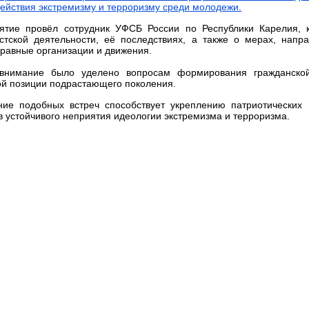
ействия экстремизму и терроризму среди молодежи.
ятие провёл сотрудник УФСБ России по Республики Карелия, 
истской деятельности, её последствиях, а также о мерах, нап
равные организации и движения.
внимание было уделено вопросам формирования гражданской 
й позиции подрастающего поколения.
ние подобных встреч способствует укреплению патриотических
в устойчивого неприятия идеологии экстремизма и терроризма.