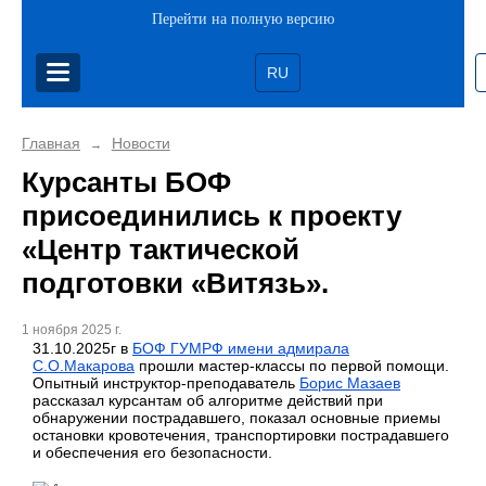
Перейти на полную версию
RU
Главная
Новости
→
Курсанты БОФ
присоединились к проекту
«Центр тактической
подготовки «Витязь».
1 ноября 2025 г.
31.10.2025г в
БОФ ГУМРФ имени адмирала
С.О.Макарова
прошли мастер-классы по первой помощи.
Опытный инструктор-преподаватель
Борис Мазаев
рассказал курсантам об алгоритме действий при
обнаружении пострадавшего, показал основные приемы
остановки кровотечения, транспортировки пострадавшего
и обеспечения его безопасности.