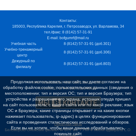
Контакты:
185003, Республика Карелия, г. Петрозаводск, ул. Варламова, 34
тел./факс: 8 (8142) 57-31-91
E-mail: bofgumrf@mail.ru
Учебная часть
8 (8142) 57-31-91 (доб.301)
Учебно-тренажерный
8 (8142) 57-31-91 (доб.306)
центр
Дежурный по
8 (8142) 57-31-91 (доб.803)
филиалу
Продолжая использовать наш сайт, вы даете согласие на
ИНН 7805029012, КПП 100103001, ОКПО
обработку файлов cookie, пользовательских данных (сведения о
97163915, ОГРН 1037811048989
местоположении; тип и версия ОС; тип и версия Браузера; тип
устройства и разрешение его экрана; источник откуда пришел
на сайт пользователь; с какого сайта или по какой рекламе; язык
ОС и Браузера; какие страницы открывает и на какие кнопки
нажимает пользователь; ip-адрес) в целях функционирования
сайта и проведения статистических исследований и обзоров.
Обратная связь
Если вы не хотите, чтобы ваши данные обрабатывались,
Беломорско-Онежский филиал ФГБОУ ВО "ГУМРФ имени адмирала С.О.
покиньте сайт.
Макарова"