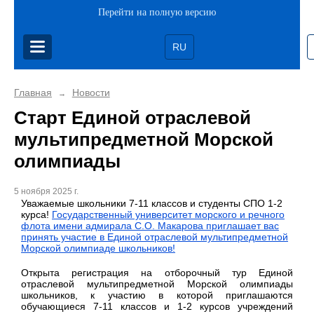
Перейти на полную версию
RU
Главная
Новости
→
Старт Единой отраслевой
мультипредметной Морской
олимпиады
5 ноября 2025 г.
Уважаемые школьники 7-11 классов и студенты СПО 1-2
курса!
Государственный университет морского и речного
флота имени адмирала С.О. Макарова приглашает вас
принять участие в Единой отраслевой мультипредметной
Морской олимпиаде школьников!
Открыта регистрация на отборочный тур Единой
отраслевой мультипредметной Морской олимпиады
школьников, к участию в которой приглашаются
обучающиеся 7-11 классов и 1-2 курсов учреждений