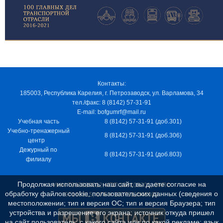
Контакты:
185003, Республика Карелия, г. Петрозаводск, ул. Варламова, 34
тел./факс: 8 (8142) 57-31-91
E-mail: bofgumrf@mail.ru
Учебная часть
8 (8142) 57-31-91 (доб.301)
Учебно-тренажерный
8 (8142) 57-31-91 (доб.306)
центр
Дежурный по
8 (8142) 57-31-91 (доб.803)
филиалу
Продолжая использовать наш сайт, вы даете согласие на
ИНН 7805029012, КПП 100103001, ОКПО
обработку файлов cookie, пользовательских данных (сведения о
97163915, ОГРН 1037811048989
местоположении; тип и версия ОС; тип и версия Браузера; тип
устройства и разрешение его экрана; источник откуда пришел
на сайт пользователь; с какого сайта или по какой рекламе; язык